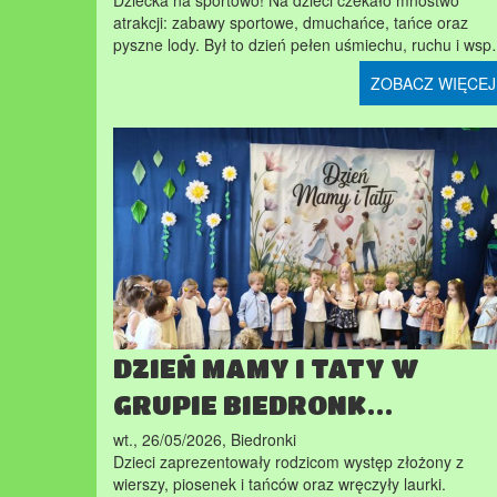
Dziecka na sportowo! Na dzieci czekało mnóstwo
atrakcji: zabawy sportowe, dmuchańce, tańce oraz
pyszne lody. Był to dzień pełen uśmiechu, ruchu i ws
ZOBACZ WIĘCEJ
DZIEŃ MAMY I TATY W
GRUPIE BIEDRONK…
wt., 26/05/2026
,
Biedronki
Dzieci zaprezentowały rodzicom występ złożony z
wierszy, piosenek i tańców oraz wręczyły laurki.