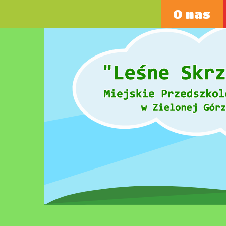
Przejdź
O nas
do
treści