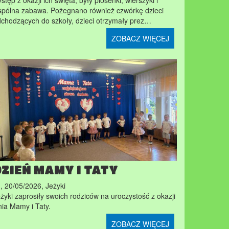
stęp z okazji ich święta, były piosenki, wierszyki i
pólna zabawa. Pożegnano również czwórkę dzieci
chodzących do szkoły, dzieci otrzymały prez…
ZOBACZ WIĘCEJ
DZIEŃ MAMY I TATY
., 20/05/2026
,
Jeżyki
żyki zaprosiły swoich rodziców na uroczystość z okazji
ia Mamy i Taty.
ZOBACZ WIĘCEJ