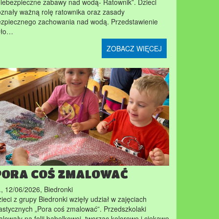
iebezpieczne zabawy nad wodą- Ratownik”. Dzieci
znały ważną rolę ratownika oraz zasady
ezpiecznego zachowania nad wodą. Przedstawienie
yło…
ZOBACZ WIĘCEJ
PORA COŚ ZMALOWAĆ
., 12/06/2026
,
Biedronki
ieci z grupy Biedronki wzięły udział w zajęciach
astycznych „Pora coś zmalować”. Przedszkolaki
lowały na folii bąbelkowej, tworząc kolorowe i ciekawe