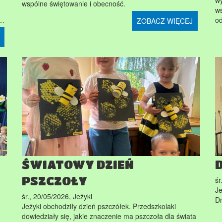
wy
wspólne świętowanie i obecność.
ws
p…
od
ZOBACZ WIĘCEJ
ŚWIATOWY DZIEŃ
PSZCZOŁY
śr
Je
śr., 20/05/2026
,
Jeżyki
Dn
Jeżyki obchodziły dzień pszczółek. Przedszkolaki
dowiedziały się, jakie znaczenie ma pszczoła dla świata