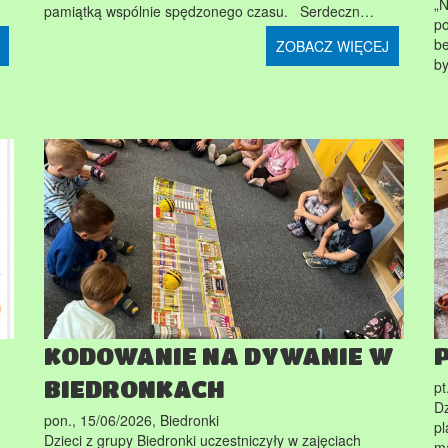
„N
pamiątką wspólnie spędzonego czasu. Serdeczn…
po
b
ZOBACZ WIĘCEJ
b
KODOWANIE NA DYWANIE W
BIEDRONKACH
pt
Dz
pon., 15/06/2026
,
Biedronki
pl
Dzieci z grupy Biedronki uczestniczyły w zajęciach
ma