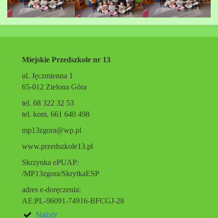
Miejskie Przedszkole nr 13
ul. Jęczmienna 1
65-012 Zielona Góra
tel. 68 322 32 53
tel. kom. 661 640 498
mp13zgora@wp.pl
www.przedszkole13.pl
Skrzynka ePUAP:
/MP13zgora/SkrytkaESP
adres e-doręczenia:
AE:PL-96091-74916-BFCGJ-28
Nabór