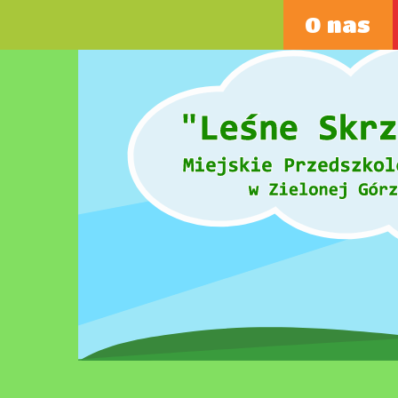
Przejdź
O nas
do
treści